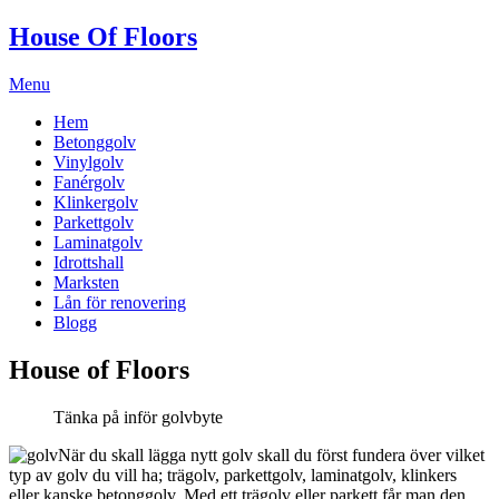
House Of Floors
Menu
Hoppa
Hem
till
Betonggolv
innehåll
Vinylgolv
Fanérgolv
Klinkergolv
Parkettgolv
Laminatgolv
Idrottshall
Marksten
Lån för renovering
Blogg
House of Floors
Tänka på inför golvbyte
När du skall lägga nytt golv skall du först fundera över vilket
typ av golv du vill ha; trägolv, parkettgolv, laminatgolv, klinkers
eller kanske betonggolv. Med ett trägolv eller parkett får man den