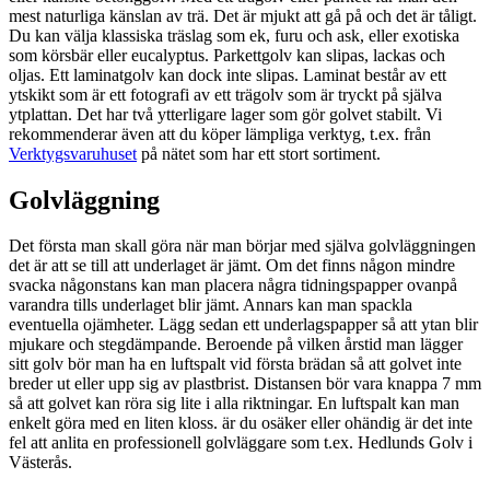
mest naturliga känslan av trä. Det är mjukt att gå på och det är tåligt.
Du kan välja klassiska träslag som ek, furu och ask, eller exotiska
som körsbär eller eucalyptus. Parkettgolv kan slipas, lackas och
oljas. Ett laminatgolv kan dock inte slipas. Laminat består av ett
ytskikt som är ett fotografi av ett trägolv som är tryckt på själva
ytplattan. Det har två ytterligare lager som gör golvet stabilt. Vi
rekommenderar även att du köper lämpliga verktyg, t.ex. från
Verktygsvaruhuset
på nätet som har ett stort sortiment.
Golvläggning
Det första man skall göra när man börjar med själva golvläggningen
det är att se till att underlaget är jämt. Om det finns någon mindre
svacka någonstans kan man placera några tidningspapper ovanpå
varandra tills underlaget blir jämt. Annars kan man spackla
eventuella ojämheter. Lägg sedan ett underlagspapper så att ytan blir
mjukare och stegdämpande. Beroende på vilken årstid man lägger
sitt golv bör man ha en luftspalt vid första brädan så att golvet inte
breder ut eller upp sig av plastbrist. Distansen bör vara knappa 7 mm
så att golvet kan röra sig lite i alla riktningar. En luftspalt kan man
enkelt göra med en liten kloss. är du osäker eller ohändig är det inte
fel att anlita en professionell golvläggare som t.ex. Hedlunds Golv i
Västerås.