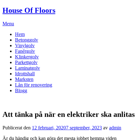
House Of Floors
Menu
Hoppa
Hem
till
Betonggolv
innehåll
Vinylgolv
Fanérgolv
Klinkergolv
Parkettgolv
Laminatgolv
Idrottshall
Marksten
Lån för renovering
Blogg
Att tänka på när en elektriker ska anlitas
Publicerat den
12 februari, 2020
7 september, 2023
av
admin
Är du händig och kan göra det mesta jobbet hemma viden