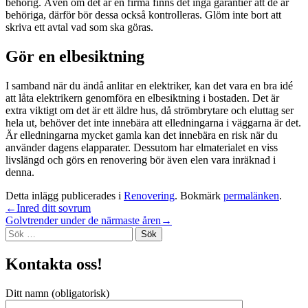
behörig. Även om det är en firma finns det inga garantier att de är
behöriga, därför bör dessa också kontrolleras. Glöm inte bort att
skriva ett avtal vad som ska göras.
Gör en elbesiktning
I samband när du ändå anlitar en elektriker, kan det vara en bra idé
att låta elektrikern genomföra en elbesiktning i bostaden. Det är
extra viktigt om det är ett äldre hus, då strömbrytare och eluttag ser
hela ut, behöver det inte innebära att elledningarna i väggarna är det.
Är elledningarna mycket gamla kan det innebära en risk när du
använder dagens elapparater. Dessutom har elmaterialet en viss
livslängd och görs en renovering bör även elen vara inräknad i
denna.
Detta inlägg publicerades i
Renovering
. Bokmärk
permalänken
.
Inläggsnavigering
←
Inred ditt sovrum
Golvtrender under de närmaste åren
→
Sök
efter:
Kontakta oss!
Ditt namn (obligatorisk)