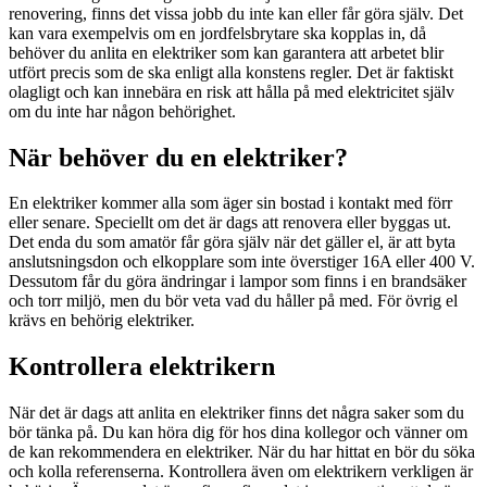
renovering, finns det vissa jobb du inte kan eller får göra själv. Det
kan vara exempelvis om en jordfelsbrytare ska kopplas in, då
behöver du anlita en elektriker som kan garantera att arbetet blir
utfört precis som de ska enligt alla konstens regler. Det är faktiskt
olagligt och kan innebära en risk att hålla på med elektricitet själv
om du inte har någon behörighet.
När behöver du en elektriker?
En elektriker kommer alla som äger sin bostad i kontakt med förr
eller senare. Speciellt om det är dags att renovera eller byggas ut.
Det enda du som amatör får göra själv när det gäller el, är att byta
anslutsningsdon och elkopplare som inte överstiger 16A eller 400 V.
Dessutom får du göra ändringar i lampor som finns i en brandsäker
och torr miljö, men du bör veta vad du håller på med. För övrig el
krävs en behörig elektriker.
Kontrollera elektrikern
När det är dags att anlita en elektriker finns det några saker som du
bör tänka på. Du kan höra dig för hos dina kollegor och vänner om
de kan rekommendera en elektriker. När du har hittat en bör du söka
och kolla referenserna. Kontrollera även om elektrikern verkligen är